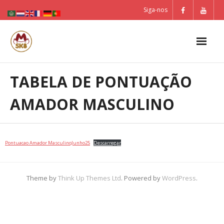
Skip
Siga-nos
to
content
TABELA DE PONTUAÇÃO
AMADOR MASCULINO
Pontuacao Amador MasculinoJunho25
Descarregar
Theme by
Think Up Themes Ltd
. Powered by
WordPress
.