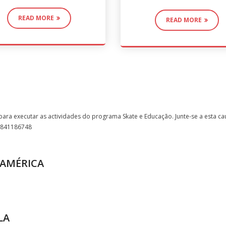
READ MORE
READ MORE
a executar as actividades do programa Skate e Educação. Junte-se a esta cau
58841186748
 AMÉRICA
LA